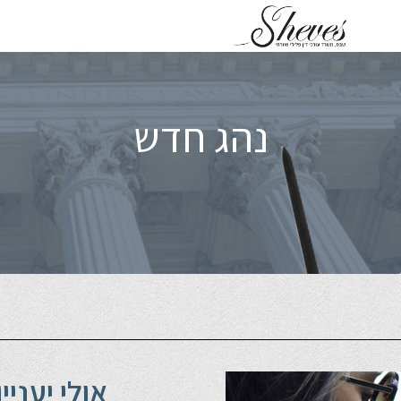
נהג חדש
אולי יעניי