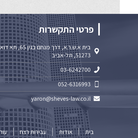
פרטי התקשרות
בית א.ש.ר.א, דרך מנחם בגין 65, תא 
51273, תל-אביב
03-6242700
052-6316993
yaron@sheves-law.co.il
בית
אודות
עבירות רצח
עור