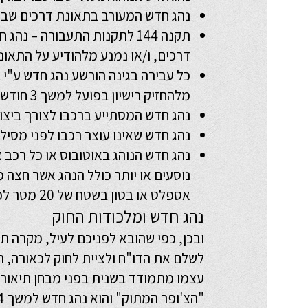
נהג חדש המעורב בתאונת דרכים שבה
תקנה 144 לתקנות התעבורה – נ
דרכים, ו/או נמנע מלהודיע על התאונ
כל עבירה בגינה הורשע נהג חדש ע"י 
מלהחזיק רישיון בפועל למשך 3 חודשים מינימום.
נהג חדש המסתייע ברכבו לצורך ביצוע
נהג חדש שאינו עוצר רכבו לפני מסיל
נוסעים או יותר כולל הנהג אשר חצה 
אספלט או בטון בשטח של 20 מטר לפני הקו הקרוב.
נהג חדש ומלכודות החוק
ובכן, כפי שהובא לפניכם לעיל, מקרה ת
לשלם את הדו"ח ולציית לחוק לכאורה, 
עצמו מתמודד בשנית בפני מבחן תיאור
"הצ'ופר המתוק" והוא נהג חדש למשך 24 חודשים נוספים.