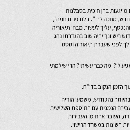
מייגעות בהן חיכית בסבלנות
החדש, מחכה לך "קבלת פנים חמה",
והנכסף, עליך לעשות מבחן תיאוריה
ש רישיונך יהיה שוב בהגדרתו נהג
לך לפני שעברת תיאוריה וטסט
יע לי? מה כבר עשיתי? הרי שילמתי
ך הזמן הנקוב בדו"ח.
היותך נהג חדש, משמעו הודיה
עבירה הנמנית עם התוספת השלישית
ה ולפי סעיף 12 א לפקודה, העובר אחת מן העבירות
ות השונות במשרד הרישוי.