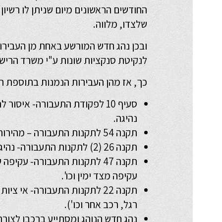
החודשים הראשונים מיום שניתן לו רשיון 
שלצדו, מלווה.
ובכן נהג חדש המורשע באחת מן העבירו
לנקיטת סנקציות שונות ע"י משרד הרישו
כך, אז מהן העבירות הנמנות בתוספת ה
סעיף 10 לפקודת התעבורה- איסור 
נהיגה.
תקנה 54 לתקנות התעבורה – מהירות מופרזת.
תקנה 26 (2) לתקנות התעבורה- נהיגה תחת השפעת סמים או אלכוהול.
תקנה 47 לתקנות התעבורה- עקיפ
עקיפה מצד ימין וכו'.
תקנה 22 לתקנות התעבורה- אי צ
רגל, רכב אחר וכו').
נהג חדש הנוהג ומסתייע ברכבו לצורך