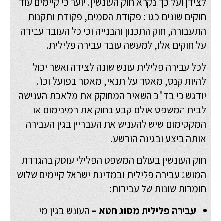
לצידן ועל כך נקרא חוק העונשין. יוער כי קיימים עוד
חוקים שונים כגון: פקודת הסמים, פקודת ותקנות
התעבורה, חוק התכנון והבנייה וכי כל העובר עבירה
על חוקים אלו, למעשה עובר עבירה פלילית.
לכל עבירה פלילית עונש שונה לצידה ואשר יכול
להיות קנס, מאסר על תנאי, מאסר בפועל וכו'.
יודגש כי בד"כ השאיר המחוקק את מלאכת הענישה
לבית המשפט אולם קבע בחוק את המינימום או
המקסימום שיש להעניש את העבריין בגין העבירה
אותה ביצע ובגינה הורשע.
חוק העונשין בעולם
המשפט הפלילי
עוסק בהגדרת
המושג עבירה פלילית ובמדינת ישראל קיימים שלוש
חומרות שונות של עבירות:
עבירה פלילית מסוג חטא –
העונש בגין מי