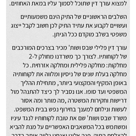
למצוא עורך דין שתוכל לסמוך עליו במאת האחוזים.
השלבים הראשוניים של התיק הינם משמעותיים
ועשויים לקבוע את עתיד התיק לכן חשוב לקבל ייצוג
משפטי בשלב מוקדם ככל הניתן.
עורך דין פלילי שבס ושות' מכיר בצרכים המורכבים
של לקוחותיו. לצורך כך משרדנו מחולק ל-2
מחלקות: מחלקה פלילית ומחלקה אזרחית. כל
מחלקה בעלת שנים של ניסיון ומלווה את לקוחותיה
באופן המקיף והמקצועי ביותר, מתחילת ההליך
המשפטי ועד סופו. אנו נסביר לך כיצד להתנהל מול
דרישות וחקירות המשטרה ,מה מותר ומה אסור
לעשות ונילחם למענך בחירוף נפש בבית המשפט.
משרד שבס ושות' שם את טובת לקוחותיו לנגד עיניו
ומשתמש בכל המשאבים האפשריים על מנת להביא
להצלחת התיק. פנה אלינו ואנחנו נלווה אותך בדרך