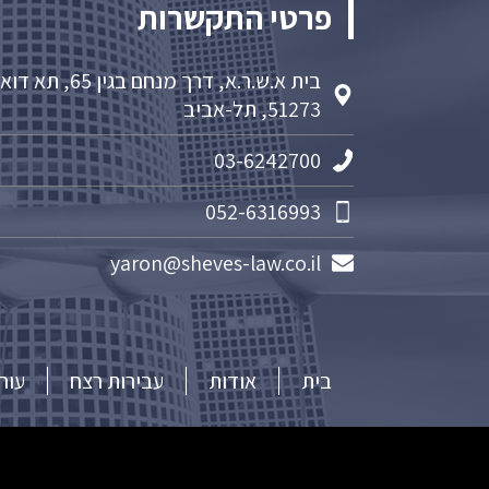
פרטי התקשרות
בית א.ש.ר.א, דרך מנחם בגין 65, תא 
51273, תל-אביב
03-6242700
052-6316993
yaron@sheves-law.co.il
בית
אודות
עבירות רצח
עור