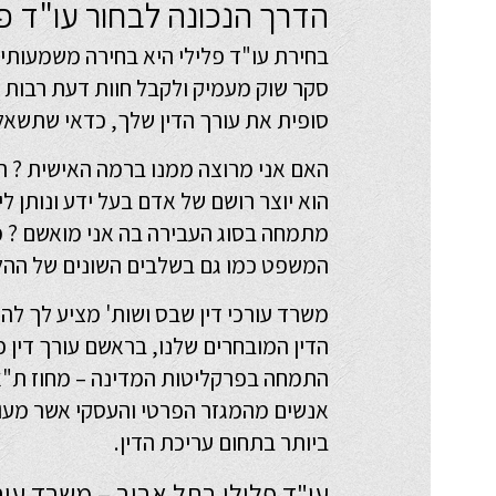
הדרך הנכונה לבחור עו"ד פ
בחירת עו"ד פלילי היא בחירה משמעותי
סקר שוק מעמיק ולקבל חוות דעת רבות כ
סופית את עורך הדין שלך, כדאי שתשא
האם אני מרוצה ממנו ברמה האישית ? הא
הוא יוצר רושם של אדם בעל ידע ונותן ל
מתמחה בסוג העבירה בה אני מואשם ? מי
המשפט כמו גם בשלבים השונים של ההל
משרד עורכי דין שבס ושות' מציע לך לה
הדין המובחרים שלנו, בראשם
עורך דין 
התמחה בפרקליטות המדינה – מחוז ת"א פ
אנשים מהמגזר הפרטי והעסקי אשר מעונ
ביותר בתחום עריכת הדין.
עו"ד פלילי בתל אביב – משרד עורכ